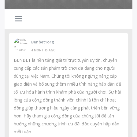
Benbet1org
4 MONTHS AGO
BENBET là nền tảng giải trí trực tuyến uy tín, chuyên
cung cấp các sản phẩm trò chơi đa dạng cho người
dùng tại Việt Nam. Chúng tôi không ngừng nâng cấp
giao diện và bổ sung thêm nhiều tính năng hấp dẫn để
tối ưu hóa hành trình khám phá của người chơi. Sự hài
lòng của cộng đồng thành viên chính là tôn chỉ hoạt
động giúp thương hiệu ngày càng phát triển bền vững
hơn. Hãy tham gia cộng đồng của chúng tôi để tận
hưởng những chương trình ưu đãi độc quyền hấp dẫn
mỗi tuần.