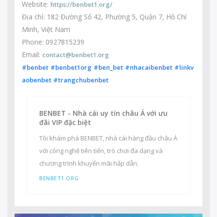
Website:
https://benbet1.org/
Địa chỉ: 182 Đường Số 42, Phường 5, Quận 7, Hồ Chí
Minh, Việt Nam
Phone: 0927815239
Email:
contact@benbet1.org
#benbet
#benbet1org
#ben_bet
#nhacaibenbet
#linkv
aobenbet
#trangchubenbet
BENBET - Nhà cái uy tín châu Á với ưu
đãi VIP đặc biệt
Tôi khám phá BENBET, nhà cái hàng đầu châu Á
với công nghệ tiên tiến, trò chơi đa dạng và
chương trình khuyến mãi hấp dẫn.
BENBET1.ORG