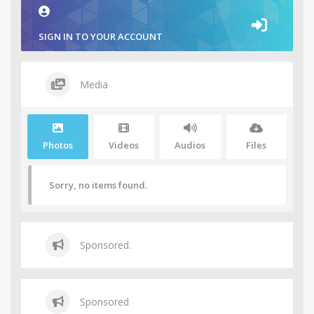
SIGN IN TO YOUR ACCOUNT
Media
Photos
Videos
Audios
Files
Sorry, no items found.
Sponsored.
Sponsored