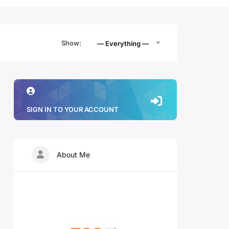
Show:
— Everything —
SIGN IN TO YOUR ACCOUNT
About Me