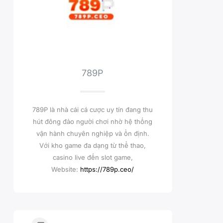
789P
789P là nhà cái cá cược uy tín đang thu
hút đông đảo người chơi nhờ hệ thống
vận hành chuyên nghiệp và ổn định.
Với kho game đa dạng từ thể thao,
casino live đến slot game,
Website:
https://789p.ceo/