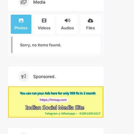
Media
Photos
Videos
Audios
Files
Sorry, no items found.
Sponsored.