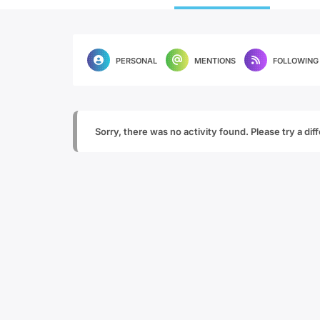
PERSONAL
MENTIONS
FOLLOWING
Sorry, there was no activity found. Please try a diffe