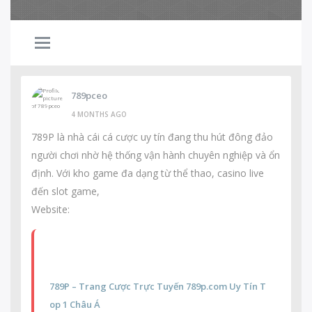
789pceo
4 MONTHS AGO
789P là nhà cái cá cược uy tín đang thu hút đông đảo
người chơi nhờ hệ thống vận hành chuyên nghiệp và ổn
định. Với kho game đa dạng từ thể thao, casino live
đến slot game,
Website:
789P – Trang Cược Trực Tuyến 789p.com Uy Tín T
op 1 Châu Á