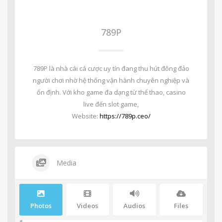
789P
789P là nhà cái cá cược uy tín đang thu hút đông đảo
người chơi nhờ hệ thống vận hành chuyên nghiệp và
ổn định. Với kho game đa dạng từ thể thao, casino
live đến slot game,
Website:
https://789p.ceo/
Media
Photos
Videos
Audios
Files