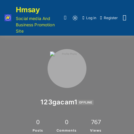
Hmsay
Log in
Register
Social media And
Business Promotion
Site
123gacam1
OFFLINE
0
0
767
Posts
Comments
Views