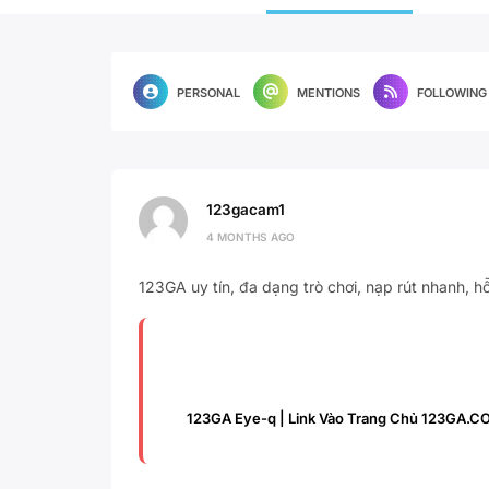
PERSONAL
MENTIONS
FOLLOWING
123gacam1
4 MONTHS AGO
123GA uy tín, đa dạng trò chơi, nạp rút nhanh, hỗ
123GA Eye-q | Link Vào Trang Chủ 123GA.