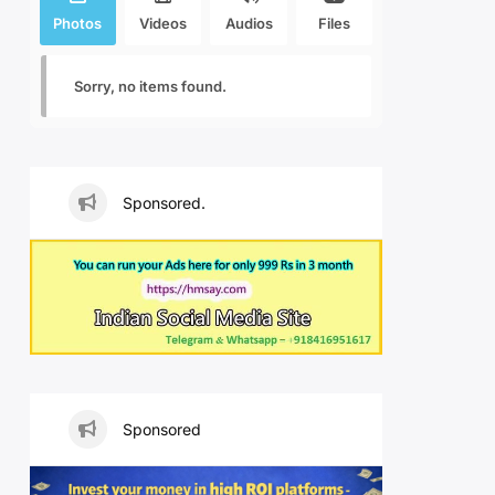
Photos
Videos
Audios
Files
Sorry, no items found.
Sponsored.
Sponsored