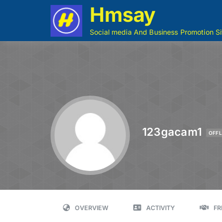
Hmsay
Social media And Business Promotion Si
123gacam1
OFFL
OVERVIEW
ACTIVITY
FR