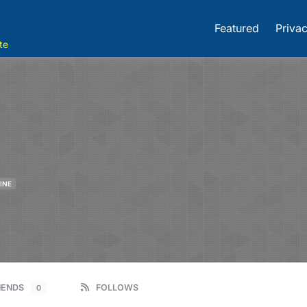
Featured
Privac
te
INE
IENDS
FOLLOWS
0