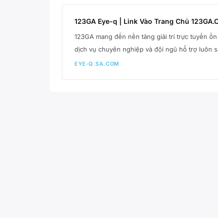
123GA Eye-q | Link Vào Trang Chủ 123GA
123GA mang đến nền tảng giải trí trực tuyến ổn
dịch vụ chuyên nghiệp và đội ngũ hỗ trợ luôn s
EYE-Q.SA.COM