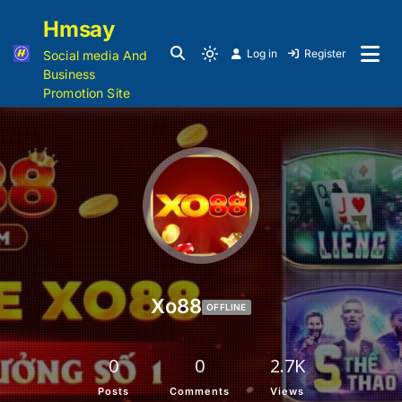
Hmsay
Log in
Register
Social media And
Business
Promotion Site
Xo88
OFFLINE
0
0
2.7K
Posts
Comments
Views