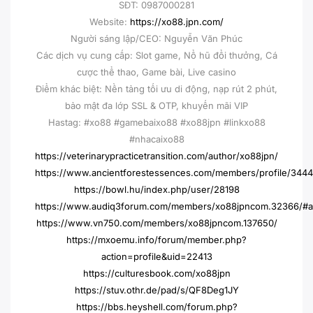
SĐT: 0987000281
Website:
https://xo88.jpn.com/
Người sáng lập/CEO: Nguyễn Văn Phúc
Các dịch vụ cung cấp: Slot game, Nổ hũ đổi thưởng, Cá
cược thể thao, Game bài, Live casino
Điểm khác biệt: Nền tảng tối ưu di động, nạp rút 2 phút,
bảo mật đa lớp SSL & OTP, khuyến mãi VIP
Hastag: #xo88 #gamebaixo88 #xo88jpn #linkxo88
#nhacaixo88
https://veterinarypracticetransition.com/author/xo88jpn/
https://www.ancientforestessences.com/members/profile/344
https://bowl.hu/index.php/user/28198
https://www.audiq3forum.com/members/xo88jpncom.32366/#a
https://www.vn750.com/members/xo88jpncom.137650/
https://mxoemu.info/forum/member.php?
action=profile&uid=22413
https://culturesbook.com/xo88jpn
https://stuv.othr.de/pad/s/QF8Deg1JY
https://bbs.heyshell.com/forum.php?