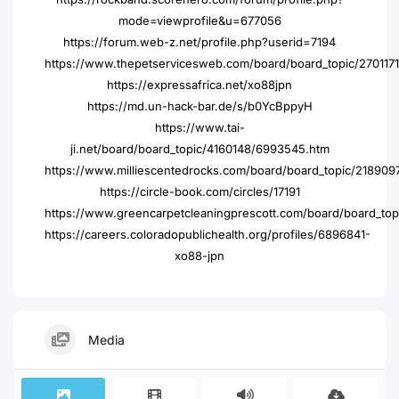
mode=viewprofile&u=677056
https://forum.web-z.net/profile.php?userid=7194
https://www.thepetservicesweb.com/board/board_topic/270117
https://expressafrica.net/xo88jpn
https://md.un-hack-bar.de/s/b0YcBppyH
https://www.tai-
ji.net/board/board_topic/4160148/6993545.htm
https://www.milliescentedrocks.com/board/board_topic/21890
https://circle-book.com/circles/17191
https://www.greencarpetcleaningprescott.com/board/board_t
https://careers.coloradopublichealth.org/profiles/6896841-
xo88-jpn
Media