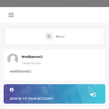
Menu
Ww88ainnet2
7 MONTHS AGO
ww88ainnet2
SIGN IN TO YOUR ACCOUNT