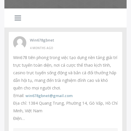
Win678gbnet
4 MONTHS AGO
Win678 tiên phong trong việc tạo dựng nền tảng giải trí
trực tuyến toàn diện, nơi cá cược thể thao kịch tính,
casino trực tuyến sống động và bắn cá đổi thưởng hấp
dẫn hội tụ, mang đến trải nghiệm đỉnh cao và khó
quên cho mọi người chơi.
Email:
win678gbnet@gmail.com
Địa chỉ: 1384 Quang Trung, Phường 14, Gò Vấp, Hồ Chí
Minh, Việt Nam
Điện…