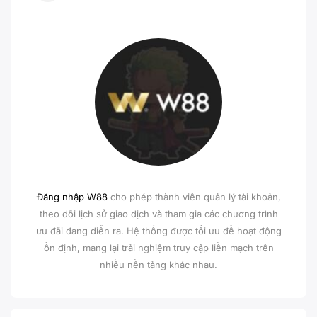
Đăng nhập W88
cho phép thành viên quản lý tài khoản,
theo dõi lịch sử giao dịch và tham gia các chương trình
ưu đãi đang diễn ra. Hệ thống được tối ưu để hoạt động
ổn định, mang lại trải nghiệm truy cập liền mạch trên
nhiều nền tảng khác nhau.