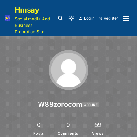
Hmsay
Log in
Register
Social media And
Business
Promotion Site
W88zorocom
OFFLINE
0
0
59
Posts
Comments
Views