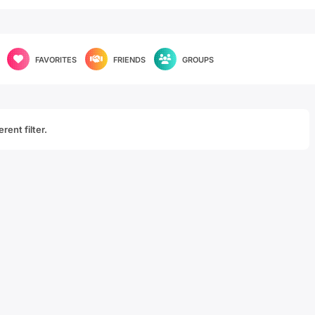
FAVORITES
FRIENDS
GROUPS
rent filter.