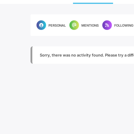
PERSONAL
MENTIONS
FOLLOWING
Sorry, there was no activity found. Please try a diffe