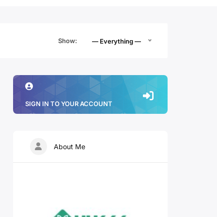
Show:
— Everything —
SIGN IN TO YOUR ACCOUNT
About Me