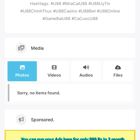
Hashtags: #U88 #NhaCaiU88 #U88UyTin
#U88ChinhThuc #U88Casino #U88Bet #U88Online
#GameBaiU88 #CaCuocU88
Media
Photos
Videos
Audios
Files
Sorry, no items found.
Sponsored.