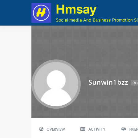
Hmsay
Social media And Business Promotion Si
Sunwin1bzz
OFF
OVERVIEW
ACTIVITY
FRI