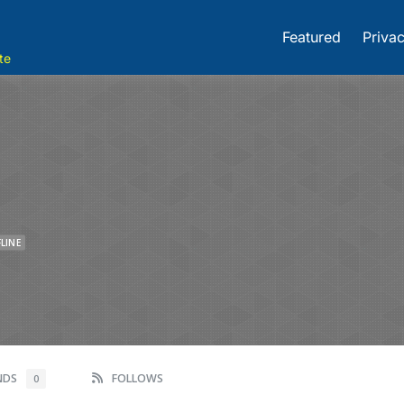
Featured
Privac
te
LINE
ENDS
FOLLOWS
0