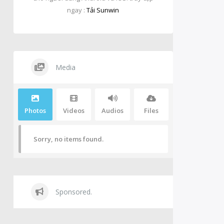
ngay :
Tải Sunwin
Media
Photos
Videos
Audios
Files
Sorry, no items found.
Sponsored.