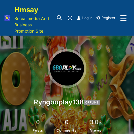
Hmsay
Log in
Register
Social media And
Business
Promotion Site
Ryngboplay138
OFFLINE
0
0
3.0K
Posts
Comments
Views