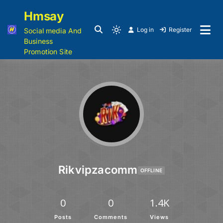
Hmsay
Log in
Register
Social media And
Business
Promotion Site
Rikvipzacomm
OFFLINE
0
0
1.4K
Posts
Comments
Views