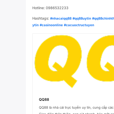
Hotline: 0986532233
Hashtags:
#nhacaiqq88
#qq88uytin
#qq88chinht
ytin
#casinoonline
#cacuoctructuyen
QQ88
QQ88 là nhà cái trực tuyến uy tín, cung cấp các 
Giao diện thân thiện, nạp rút nhanh, bảo mật cao