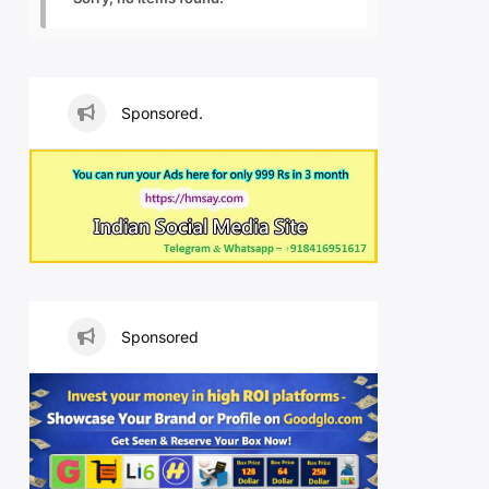
Sponsored.
Sponsored