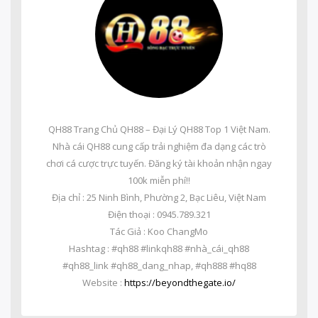
QH88 Trang Chủ QH88 – Đại Lý QH88 Top 1 Việt Nam.
Nhà cái QH88 cung cấp trải nghiệm đa dạng các trò
chơi cá cược trực tuyến. Đăng ký tài khoản nhận ngay
100k miễn phí!!
Địa chỉ : 25 Ninh Bình, Phường 2, Bạc Liêu, Việt Nam
Điện thoại : 0945.789.321
Tác Giả : Koo ChangMo
Hashtag : #qh88 #linkqh88 #nhà_cái_qh88
#qh88_link #qh88_dang_nhap, #qh888 #hq88
Website :
https://beyondthegate.io/