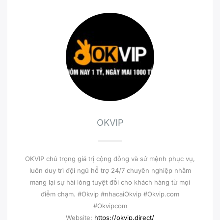
OKVIP
OKVIP chú trọng giá trị cộng đồng và sứ mệnh phục vụ,
luôn duy trì đội ngũ hỗ trợ 24/7 chuyên nghiệp nhằm
mang lại sự hài lòng tuyệt đối cho khách hàng từ mọi
điểm chạm. #Okvip #nhacaiOkvip #Okvip.com
#Okvipcom
Website:
https://okvip.direct/