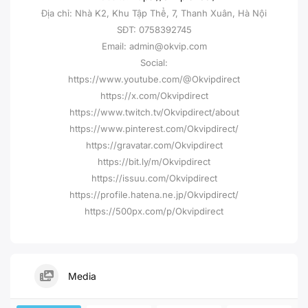
Địa chỉ: Nhà K2, Khu Tập Thể, 7, Thanh Xuân, Hà Nội
SĐT: 0758392745
Email: admin@okvip.com
Social:
https://www.youtube.com/@Okvipdirect
https://x.com/Okvipdirect
https://www.twitch.tv/Okvipdirect/about
https://www.pinterest.com/Okvipdirect/
https://gravatar.com/Okvipdirect
https://bit.ly/m/Okvipdirect
https://issuu.com/Okvipdirect
https://profile.hatena.ne.jp/Okvipdirect/
https://500px.com/p/Okvipdirect
Media