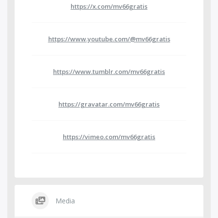
https://x.com/mv66gratis
https://www.youtube.com/@mv66gratis
https://www.tumblr.com/mv66gratis
https://gravatar.com/mv66gratis
https://vimeo.com/mv66gratis
Media