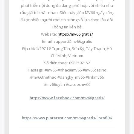
phát triển nội dung đa dạng, phù hợp với nhiều nhu
cầu giải trí khác nhau. Điều này giúp MV66 ngày càng
được nhiều người chơi tin tưởng và lựa chọn lâu dài.
Thông tin liên hệ:
Website:
https://mv66.gratis/
Email: support@mv66.gratis
Địa chỉ: 1/19C Lê Trọng Tấn, Sơn Kỳ, Tây Thạnh, Hồ
Chí Minh, Vietnam
Số điện thoại: 0983592152
Hastags: #mv66 #nhacaimv66 #mv66casino
#mv66thethao #dangky_mv66 #linkmv66
#mv66uytin #cacuocmv66
https://www.facebook.com/mv66gratis/
https://www.pinterest.com/mv66gratis/_profile/