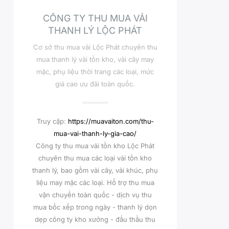
CÔNG TY THU MUA VẢI
THANH LÝ LỘC PHÁT
Cơ sở thu mua vải Lộc Phát chuyên thu
mua thanh lý vải tồn kho, vải cây may
mặc, phụ liệu thời trang các loại, mức
giá cao ưu đãi toàn quốc.
Truy cập:
https://muavaiton.com/thu-
mua-vai-thanh-ly-gia-cao/
Công ty thu mua vải tồn kho Lộc Phát
chuyên thu mua các loại vải tồn kho
thanh lý, bao gồm vải cây, vải khúc, phụ
liệu may mặc các loại. Hỗ trợ thu mua
vận chuyển toàn quốc - dịch vụ thu
mua bốc xếp trong ngày - thanh lý dọn
dẹp công ty kho xưởng - đấu thầu thu