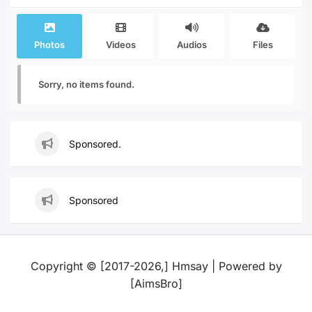
Photos
Videos
Audios
Files
Sorry, no items found.
Sponsored.
Sponsored
Copyright © [2017-2026,] Hmsay | Powered by
[AimsBro]