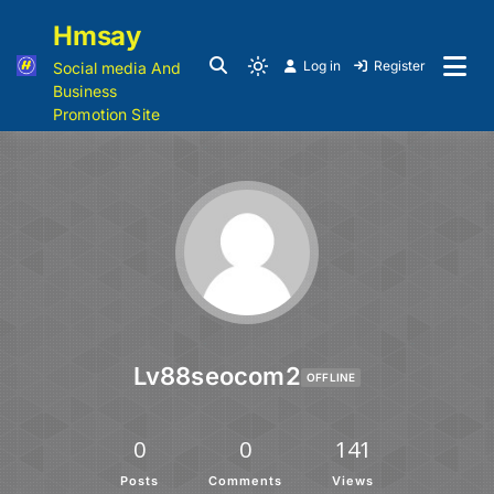
Hmsay
Log in
Register
Social media And
Business
Promotion Site
Lv88seocom2
OFFLINE
0
0
141
Posts
Comments
Views