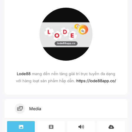
Lode88
mang đến nền tảng giải trí trực tuyến đa dạng
với hàng loạt sản phẩm hấp dẫn.
https://lode88app.co/
Media