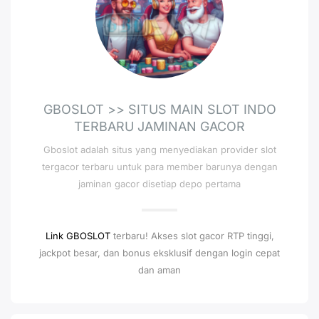
GBOSLOT >> SITUS MAIN SLOT INDO
TERBARU JAMINAN GACOR
Gboslot adalah situs yang menyediakan provider slot
tergacor terbaru untuk para member barunya dengan
jaminan gacor disetiap depo pertama
Link GBOSLOT
terbaru! Akses slot gacor RTP tinggi,
jackpot besar, dan bonus eksklusif dengan login cepat
dan aman