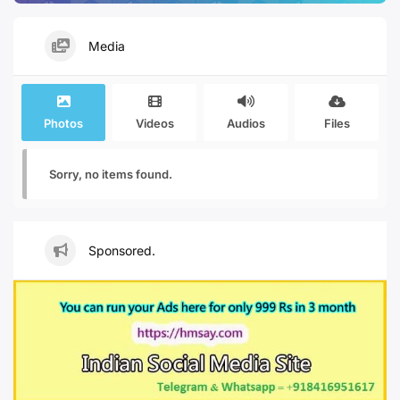
Media
Photos
Videos
Audios
Files
Sorry, no items found.
Sponsored.