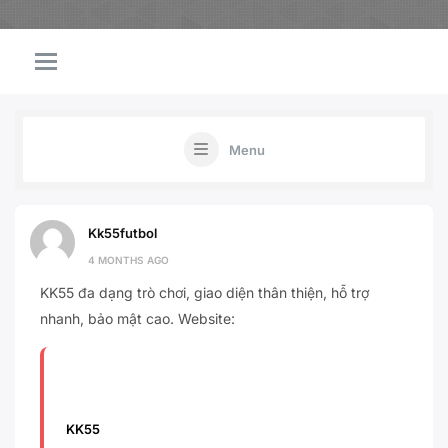
Menu
Kk55futbol
4 MONTHS AGO
KK55 đa dạng trò chơi, giao diện thân thiện, hỗ trợ
nhanh, bảo mật cao. Website:
KK55