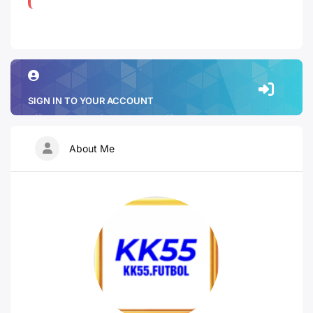
SIGN IN TO YOUR ACCOUNT
About Me