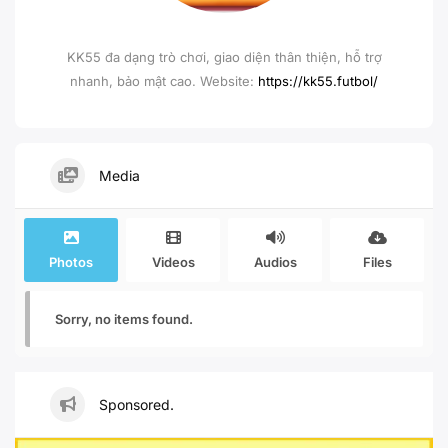
KK55 đa dạng trò chơi, giao diện thân thiện, hỗ trợ
nhanh, bảo mật cao. Website:
https://kk55.futbol/
Media
Photos
Videos
Audios
Files
Sorry, no items found.
Sponsored.