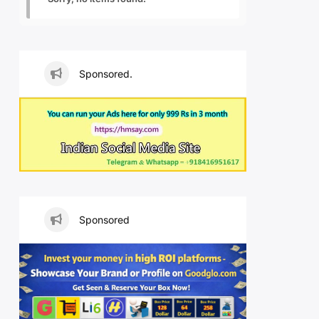
Sponsored.
Sponsored