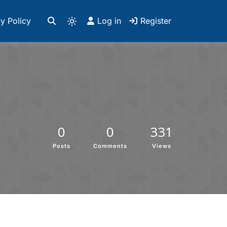
y Policy
Log in
Register
0
0
331
Posts
Comments
Views