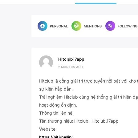
PERSONAL
MENTIONS
FOLLOWING
Hitclub17app
2 MONTHS AGO
Hitclub là cổng giải trí trực tuyến nổi bật với kh
sự kiện hấp dẫn.
Trải nghiệm Hitclub cùng hệ thống giải trí hiện 
hoạt động ổn định.
Thông tin liên hệ:
Tên thương hiệu: Hitclub -Hitclub.17app
Website:
;
https://hit&hellip