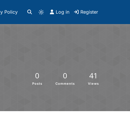
y Policy
Log in
Register
0
0
41
Posts
Comments
Views