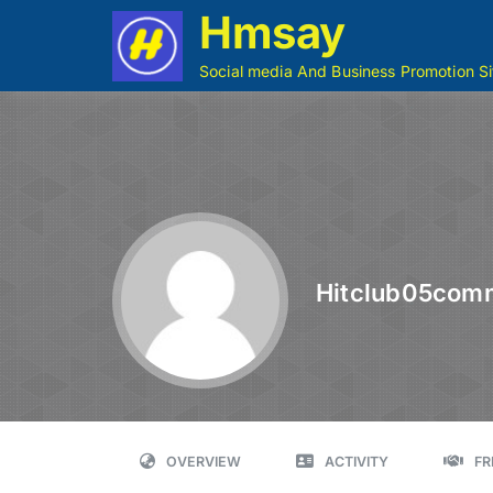
Hmsay
Social media And Business Promotion Si
Hitclub05com
OVERVIEW
ACTIVITY
FR