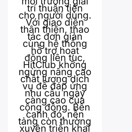
môi trường giải
trí thuận tiện
cho người dùng.
Với giao diện
thân thiện, thao
tác đơn giản
cùng hệ thống
hỗ trợ hoạt
động liên tục,
HitClub không
ngừng nâng cao
chất lượng dịch
vụ để đáp ứng
nhu cầu ngày
càng cao của
cộng đồng. Bên
cạnh đó, nền
tảng còn thường
xuyên triển khai