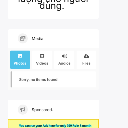
dùng.
Media
Photos
Videos
Audios
Files
Sorry, no items found.
Sponsored.