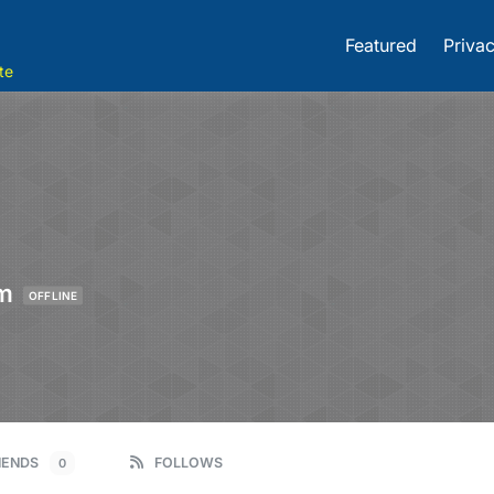
Featured
Privac
te
m
OFFLINE
IENDS
FOLLOWS
0