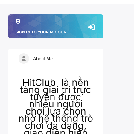
SIGN IN TO YOUR ACCOUNT
About Me
HitClub
là nền
tảng giải trí trực
tuyến được
nhiều người
chơi lựa chọn
nhờ hệ thống trò
chơi đa dạng,
giao diện hiện