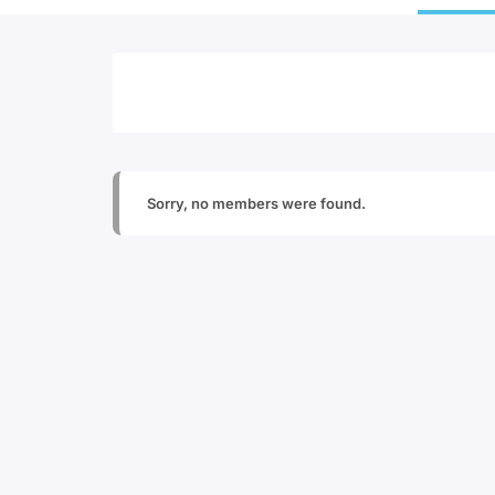
Sorry, no members were found.