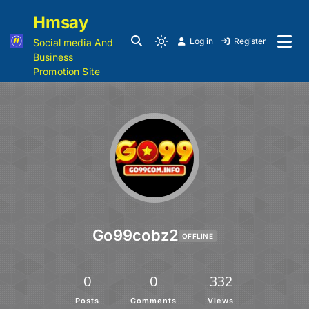
Hmsay
Log in
Register
Social media And
Business
Promotion Site
Go99cobz2
OFFLINE
0
0
332
Posts
Comments
Views