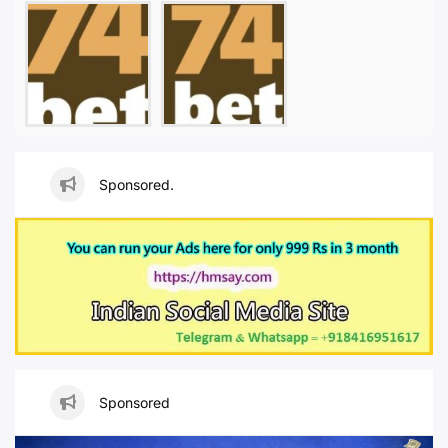
Sponsored.
Sponsored