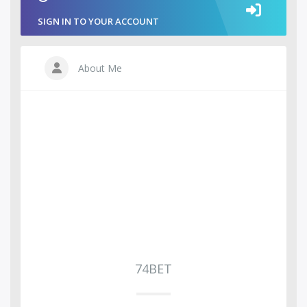
SIGN IN TO YOUR ACCOUNT
About Me
74BET