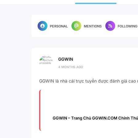
PERSONAL
MENTIONS
FOLLOWING
GGWIN
4 MONTHS AGO
GGWIN là nhà cái trực tuyến được đánh giá cao n
GGWIN – Trang Chủ GGWIN.COM Chính Thứ