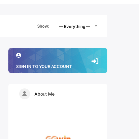
Show:
— Everything —
SIGN IN TO YOUR ACCOUNT
About Me