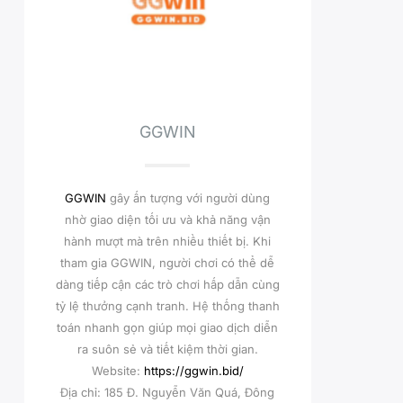
GGWIN
GGWIN
gây ấn tượng với người dùng
nhờ giao diện tối ưu và khả năng vận
hành mượt mà trên nhiều thiết bị. Khi
tham gia GGWIN, người chơi có thể dễ
dàng tiếp cận các trò chơi hấp dẫn cùng
tỷ lệ thưởng cạnh tranh. Hệ thống thanh
toán nhanh gọn giúp mọi giao dịch diễn
ra suôn sẻ và tiết kiệm thời gian.
Website:
https://ggwin.bid/
Địa chỉ: 185 Đ. Nguyễn Văn Quá, Đông