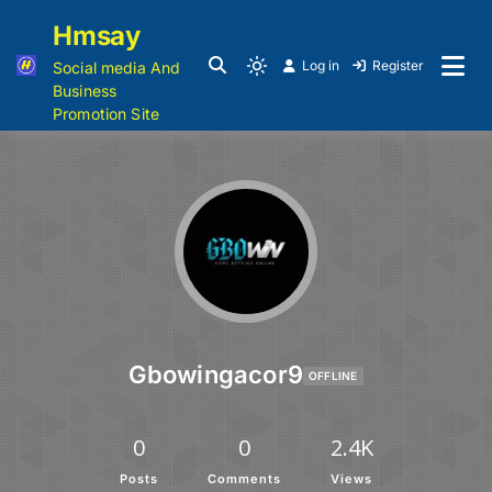
Hmsay
Log in
Register
Social media And
Business
Promotion Site
Gbowingacor9
OFFLINE
0
0
2.4K
Posts
Comments
Views