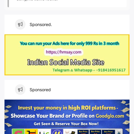
Sponsored.
Sponsored