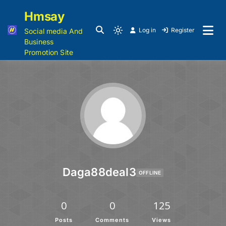
Hmsay
Log in
Register
Social media And
Business
Promotion Site
Daga88deal3
OFFLINE
0
0
125
Posts
Comments
Views