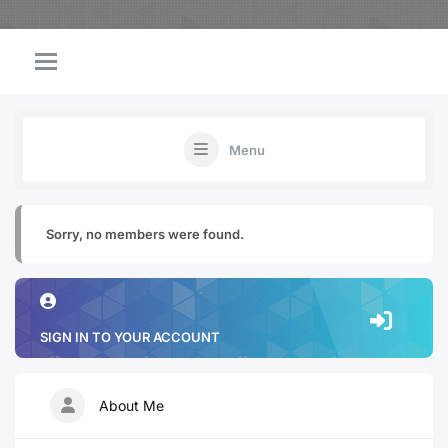
Menu
Sorry, no members were found.
SIGN IN TO YOUR ACCOUNT
About Me