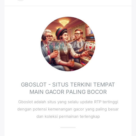
GBOSLOT - SITUS TERKINI TEMPAT
MAIN GACOR PALING BOCOR
Gboslot adalah situs yang selalu update RTP tertinggi
dengan potensi kemenangan gacor yang paling besar
dan koleksi permainan terlengkap