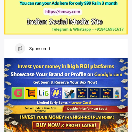
Sponsored