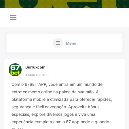
Menu
Burrukcom
4 MONTHS AGO
Com o 67BET APP, você entra em um mundo de
entretenimento online na palma da sua mão. A
plataforma mobile é otimizada para oferecer rapidez,
segurança e fácil navegação. Aproveite bônus
especiais, explore diversos jogos e viva uma
experiência completa com o 67 app onde e quando