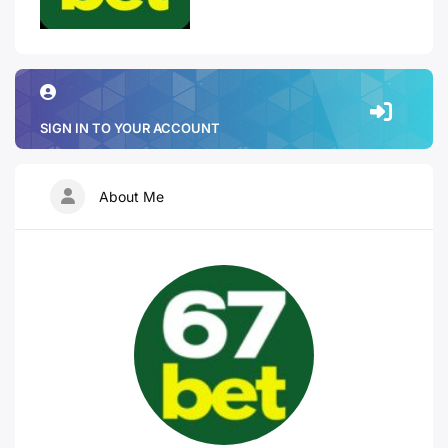
SIGN IN TO YOUR ACCOUNT
About Me