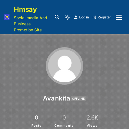
Hmsay
Log in
Register
Social media And
Business
Promotion Site
Avankita
OFFLINE
0
0
2.6K
Posts
Comments
Views