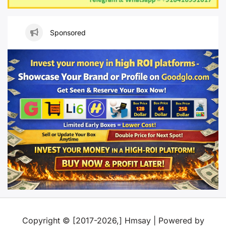
Sponsored
Copyright © [2017-2026,] Hmsay | Powered by