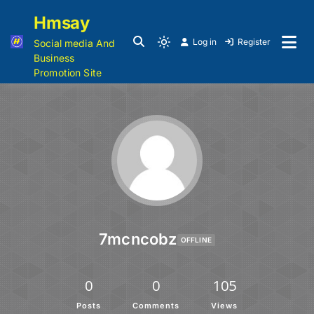
Hmsay
Log in
Register
Social media And
Business
Promotion Site
7mcncobz
OFFLINE
0
0
105
Posts
Comments
Views