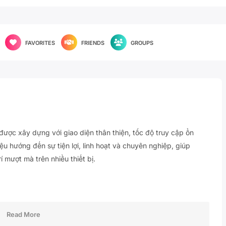
FAVORITES
FRIENDS
GROUPS
 được xây dựng với giao diện thân thiện, tốc độ truy cập ổn
u hướng đến sự tiện lợi, linh hoạt và chuyên nghiệp, giúp
 mượt mà trên nhiều thiết bị.
Read More