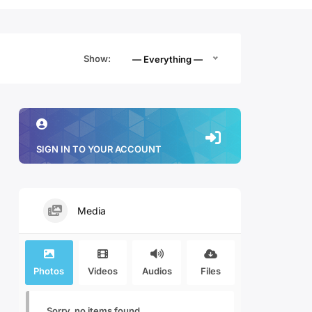
Show:
— Everything —
SIGN IN TO YOUR ACCOUNT
Media
Photos
Videos
Audios
Files
Sorry, no items found.