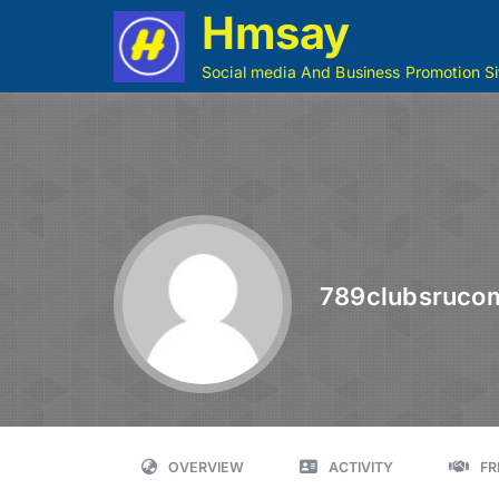
Hmsay
Social media And Business Promotion Si
789clubsruco
OVERVIEW
ACTIVITY
FR