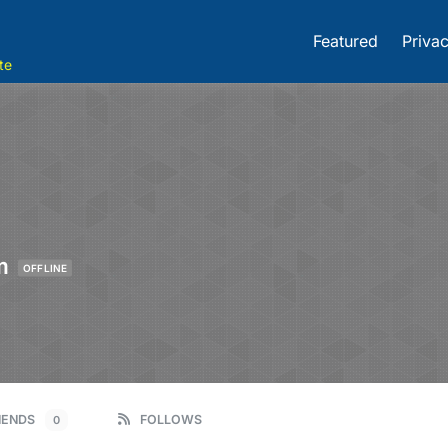
Featured
Privac
te
m
OFFLINE
IENDS
FOLLOWS
0