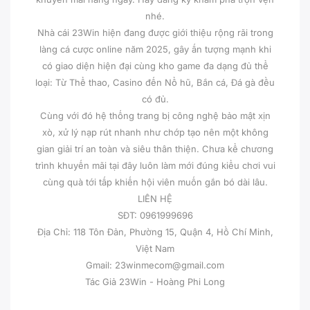
nhé.
Nhà cái 23Win hiện đang được giới thiệu rộng rãi trong
làng cá cược online năm 2025, gây ấn tượng mạnh khi
có giao diện hiện đại cùng kho game đa dạng đủ thể
loại: Từ Thể thao, Casino đến Nổ hũ, Bắn cá, Đá gà đều
có đủ.
Cùng với đó hệ thống trang bị công nghệ bảo mật xịn
xò, xử lý nạp rút nhanh như chớp tạo nên một không
gian giải trí an toàn và siêu thân thiện. Chưa kể chương
trình khuyến mãi tại đây luôn làm mới đúng kiểu chơi vui
cùng quà tới tấp khiến hội viên muốn gắn bó dài lâu.
LIÊN HỆ
SĐT: 0961999696
Địa Chỉ: 118 Tôn Đản, Phường 15, Quận 4, Hồ Chí Minh,
Việt Nam
Gmail: 23winmecom@gmail.com
Tác Giả 23Win - Hoàng Phi Long