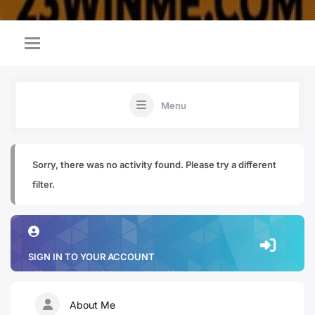
Menu
Sorry, there was no activity found. Please try a different
filter.
SIGN IN TO YOUR ACCOUNT
About Me