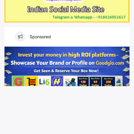
Sponsored