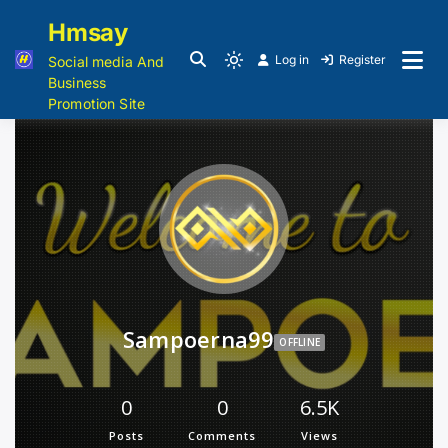
Hmsay
Log in
Register
Social media And
Business
Promotion Site
Sampoerna99
OFFLINE
0
0
6.5K
Posts
Comments
Views