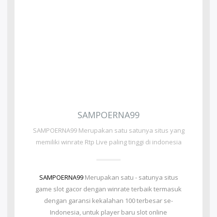
SAMPOERNA99
SAMPOERNA99 Merupakan satu satunya situs yang
memiliki winrate Rtp Live paling tinggi di indonesia
SAMPOERNA99
Merupakan satu - satunya situs
game slot gacor dengan winrate terbaik termasuk
dengan garansi kekalahan 100 terbesar se-
Indonesia, untuk player baru slot online