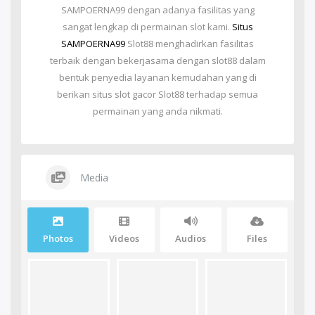
SAMPOERNA99 dengan adanya fasilitas yang
sangat lengkap di permainan slot kami.
Situs
SAMPOERNA99
Slot88 menghadirkan fasilitas
terbaik dengan bekerjasama dengan slot88 dalam
bentuk penyedia layanan kemudahan yang di
berikan situs slot gacor Slot88 terhadap semua
permainan yang anda nikmati.
Media
Photos
Videos
Audios
Files