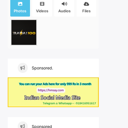
Photos
Videos
Audios
Files
Sponsored.
Sponsored