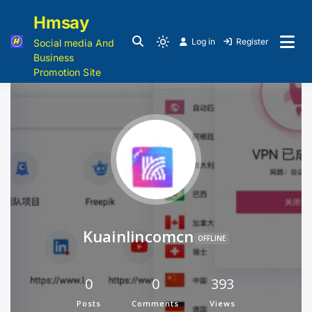
Hmsay
Log in
Register
Social media And
Business
Promotion Site
Kuainlincomcn
OFFLINE
0
0
393
Posts
Comments
Views