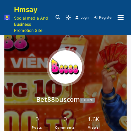
Hmsay
Log in
Register
Social media And
Business
Promotion Site
Bet88buscom
OFFLINE
0
0
1.6K
Posts
Comments
Views