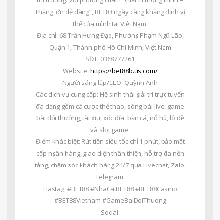
thị trường. Với phương châm “Giải trí thông minh –
Thắng lớn dễ dàng”, BET88 ngày càng khẳng định vị
thế của mình tại Việt Nam.
Địa chỉ: 68 Trần Hưng Đạo, Phường Phạm Ngũ Lão,
Quận 1, Thành phố Hồ Chí Minh, Việt Nam
SĐT: 0368777261
Website:
https://bet88b.us.com/
Người sáng lập/CEO: Quỳnh Anh
Các dịch vụ cung cấp: Hệ sinh thái giải trí trực tuyến
đa dạng gồm cá cược thể thao, sòng bài live, game
bài đổi thưởng, tài xỉu, xóc đĩa, bắn cá, nổ hũ, lô đề
và slot game.
Điểm khác biệt: Rút tiền siêu tốc chỉ 1 phút, bảo mật
cấp ngân hàng, giao diện thân thiện, hỗ trợ đa nền
tảng, chăm sóc khách hàng 24/7 qua Livechat, Zalo,
Telegram.
Hastag: #BET88 #NhaCaiBET88 #BET88Casino
#BET88Vietnam #GameBaiDoiThuong
Social: