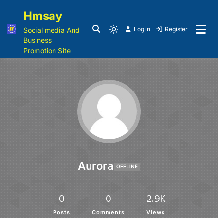
Hmsay
Log in
Register
Social media And
Business
Promotion Site
Aurora
OFFLINE
0
0
2.9K
Posts
Comments
Views