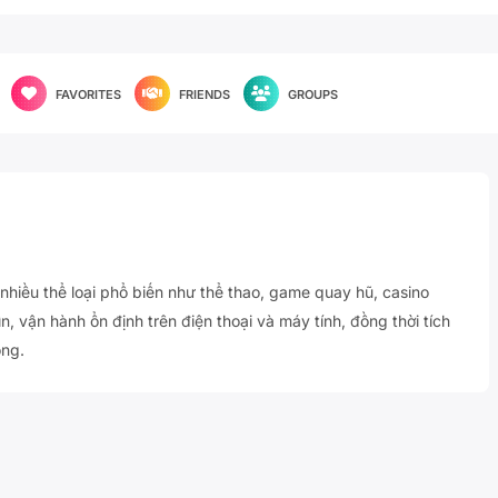
FAVORITES
FRIENDS
GROUPS
nhiều thể loại phổ biến như thể thao, game quay hũ, casino
n, vận hành ổn định trên điện thoại và máy tính, đồng thời tích
óng.