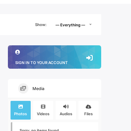
Show:
— Everything —
SIGN IN TO YOUR ACCOUNT
Media
Photos
Videos
Audios
Files
Sorry, no items found.