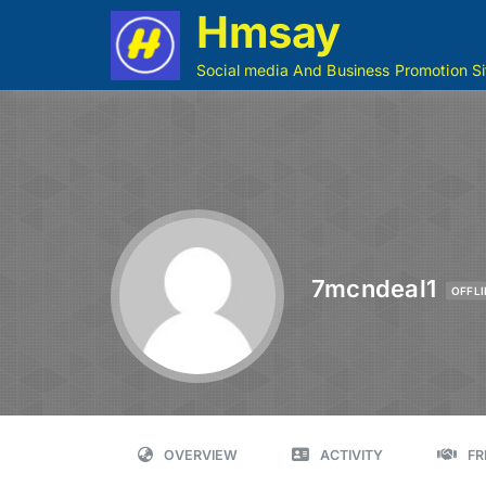
Hmsay
Social media And Business Promotion Si
7mcndeal1
OFFLI
OVERVIEW
ACTIVITY
FR