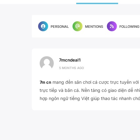
PERSONAL
MENTIONS
FOLLOWING
7mcndeal1
5 MONTHS AGO
mang đến sân chơi cá cược trực tuyến với 
7m cn
trực tiếp và bắn cá. Nền tảng có giao diện dễ nhì
hợp ngôn ngữ tiếng Việt giúp thao tác nhanh ch