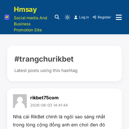
Hmsay
Log in
Register
Social media And
Business
Promotion Site
#trangchurikbet
Latest posts using this hashtag
rikbet75com
2026-06-03 14:41:44
Nhà cái RikBet chính là ngôi sao sáng nhất
trong lòng cộng đồng anh em chơi đen đỏ