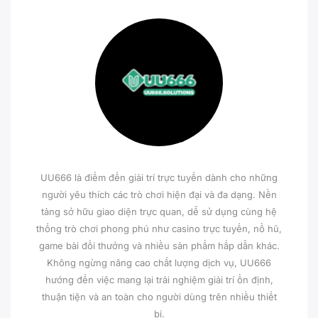
UU666 là điểm đến giải trí trực tuyến dành cho những
người yêu thích các trò chơi hiện đại và đa dạng. Nền
tảng sở hữu giao diện trực quan, dễ sử dụng cùng hệ
thống trò chơi phong phú như casino trực tuyến, nổ hũ,
game bài đổi thưởng và nhiều sản phẩm hấp dẫn khác.
Không ngừng nâng cao chất lượng dịch vụ, UU666
hướng đến việc mang lại trải nghiệm giải trí ổn định,
thuận tiện và an toàn cho người dùng trên nhiều thiết
bị.