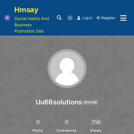
Hmsay
Log in
Register
Social media And
Business
Promotion Site
Uu66solutions
OFFLINE
0
0
356
Posts
Comments
Views