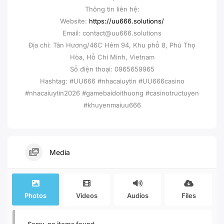
Thông tin liên hệ:
Website:
https://uu666.solutions/
Email: contact@uu666.solutions
Địa chỉ: Tân Hương/46C Hẻm 94, Khu phố 8, Phú Thọ
Hòa, Hồ Chí Minh, Vietnam
Số điện thoại: 0965659965
Hashtag: #UU666 #nhacaiuytin #UU666casino
#nhacaiuytin2026 #gamebaidoithuong #casinotructuyen
#khuyenmaiuu666
Media
Photos
Videos
Audios
Files