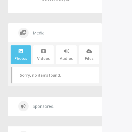
Media
Photos
Videos
Audios
Files
Sorry, no items found.
Sponsored.