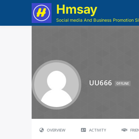
Hmsay
Social media And Business Promotion Si
UU666
OFFLINE
OVERVIEW
ACTIVITY
FRI