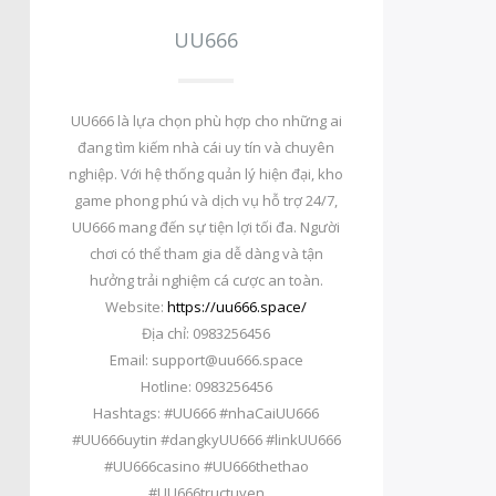
UU666
UU666 là lựa chọn phù hợp cho những ai
đang tìm kiếm nhà cái uy tín và chuyên
nghiệp. Với hệ thống quản lý hiện đại, kho
game phong phú và dịch vụ hỗ trợ 24/7,
UU666 mang đến sự tiện lợi tối đa. Người
chơi có thể tham gia dễ dàng và tận
hưởng trải nghiệm cá cược an toàn.
Website:
https://uu666.space/
Địa chỉ: 0983256456
Email: support@uu666.space
Hotline: 0983256456
Hashtags: #UU666 #nhaCaiUU666
#UU666uytin #dangkyUU666 #linkUU666
#UU666casino #UU666thethao
#UU666tructuyen