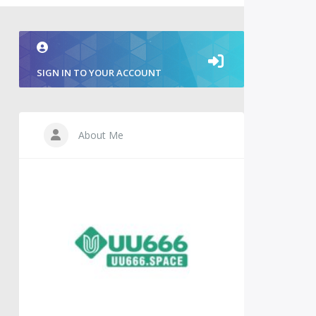
SIGN IN TO YOUR ACCOUNT
About Me