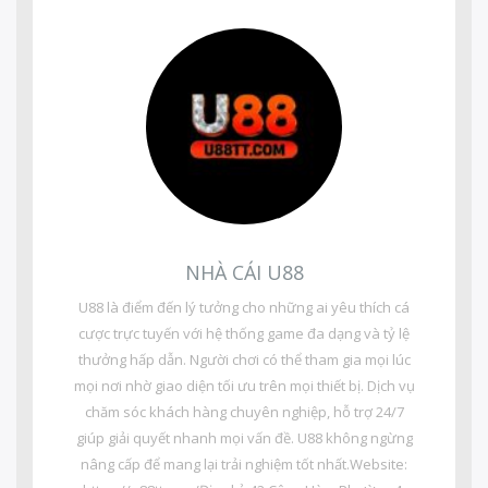
NHÀ CÁI U88
U88 là điểm đến lý tưởng cho những ai yêu thích cá
cược trực tuyến với hệ thống game đa dạng và tỷ lệ
thưởng hấp dẫn. Người chơi có thể tham gia mọi lúc
mọi nơi nhờ giao diện tối ưu trên mọi thiết bị. Dịch vụ
chăm sóc khách hàng chuyên nghiệp, hỗ trợ 24/7
giúp giải quyết nhanh mọi vấn đề. U88 không ngừng
nâng cấp để mang lại trải nghiệm tốt nhất.Website: