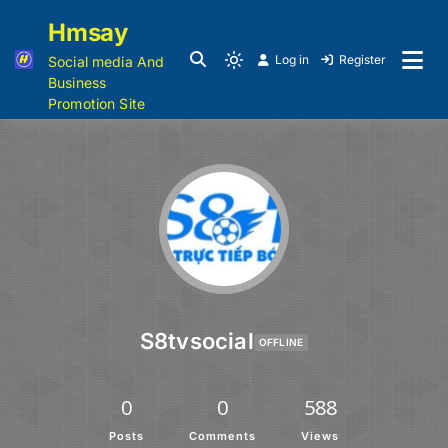
Hmsay
Log in
Register
Social media And
Business
Promotion Site
S8tvsocial
OFFLINE
0
0
588
Posts
Comments
Views