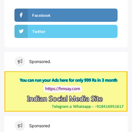
Facebook
Twitter
Sponsored.
Sponsored