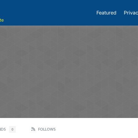
Featured
Privac
te
ENDS
FOLLOWS
0